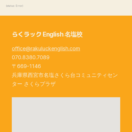
(status: Error)
らくラック
English 名塩校
office@rakuluckenglish.com
070.8380.7089
〒669-1146
兵庫県西宮市名塩さくら台コミュニティセン
ター さくらプラザ