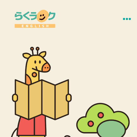
ら
く
ラ
ッ
ク